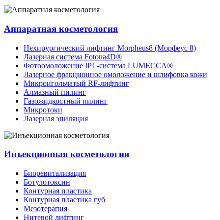
Аппаратная косметология
Нехирургический лифтинг Morpheus8 (Морфеус 8)
Лазерная система Fotona4D®
Фотоомоложение IPL-система LUMECCA®
Лазерное фракционное омоложение и шлифовка кожи
Микроигольчатый RF-лифтинг
Алмазный пилинг
Газожидкостный пилинг
Микротоки
Лазерная эпиляция
Инъекционная косметология
Биоревитализация
Ботулотоксин
Контурная пластика
Контурная пластика губ
Мезотерапия
Нитевой лифтинг