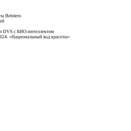
ы Belotero
лей
an DVS с БИО-интеллектом
24. «Национальный код красоты»