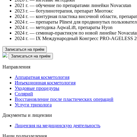
2021 г. — обучение по препаратами линейки Novacutan
2023 г. — ботулинотерапия, препарат Миотокс
2024 г. — контурная пластика височной области, препарат
2024 г. — препараты Plinest для продвинутых пользовате
2024 г. — методика AqwaLift, препараты Hyon
2024 г. — семинар-практикум по новой линейке Novacut
2024 г. — IX Международный Конгресс PRO-AGELESS 20
Записаться на приём
Записаться на приём
Направления
Аппаратная косметология
Инъекционная косметология
Уходовые процедуры
Солярий
Восстановление после пластических операций
Услуги трихолога
Документы и лицензии
Лицензия на медицинскую деятельность
Наши подразделения