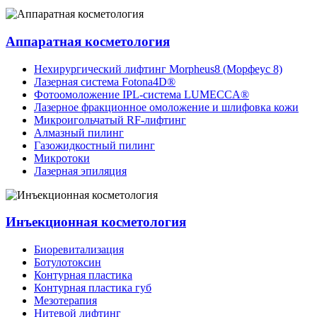
Аппаратная косметология
Нехирургический лифтинг Morpheus8 (Морфеус 8)
Лазерная система Fotona4D®
Фотоомоложение IPL-система LUMECCA®
Лазерное фракционное омоложение и шлифовка кожи
Микроигольчатый RF-лифтинг
Алмазный пилинг
Газожидкостный пилинг
Микротоки
Лазерная эпиляция
Инъекционная косметология
Биоревитализация
Ботулотоксин
Контурная пластика
Контурная пластика губ
Мезотерапия
Нитевой лифтинг