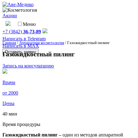
Акции
Меню
+7 (3842)
36-73-89
Написать в Telegram
Главная
/
Аппаратная косметология
/
Газожидкостный пилинг
Написать в MAX
Оставить заявку
Газожидкостный пилинг
Запись на консультацию
Врачи
от
2000
Цены
40 мин
Время процедуры
Газожидкостный пилинг –
один из методов аппаратной