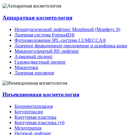
Аппаратная косметология
Нехирургический лифтинг Morpheus8 (Морфеус 8)
Лазерная система Fotona4D®
Фотоомоложение IPL-система LUMECCA®
Лазерное фракционное омоложение и шлифовка кожи
Микроигольчатый RF-лифтинг
Алмазный пилинг
Газожидкостный пилинг
Микротоки
Лазерная эпиляция
Инъекционная косметология
Биоревитализация
Ботулотоксин
Контурная пластика
Контурная пластика губ
Мезотерапия
Нитевой лифтинг