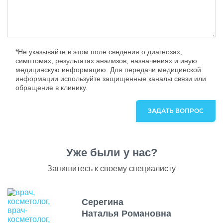
16200
12
Regenyal Idea Super 1 мл,
16800
Италия
13
Regenyal Idea Lips 1 мл, Италия
15200
*Не указывайте в этом поле сведения о диагнозах,
симптомах, результатах анализов, назначениях и иную
медицинскую информацию. Для передачи медицинской
14
Novacutan Medium 1 мл, Корея
15800
информации используйте защищенные каналы связи или
обращение в клинику.
15
Novacutan Light 1 мл, Корея
15800
ЗАДАТЬ ВОПРОС
16
Regenyal Idea Bioexpander 1,1
15200
мл, Италия
17
Belotero Lips Shape 0,6 мл,
17400
Уже были у нас?
Швейцария
18
Belotero Lips Contour 0,6 мл,
Запишитесь к своему специалисту
16200
Швейцария
19
Belotero Balance 1 мл,
22000
Серегина
Швейцария
Наталья Романовна
20
Belotero Intense 1 мл, Швейцария
24300