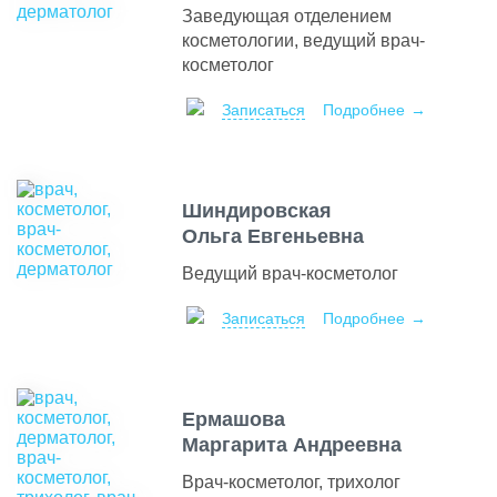
Заведующая отделением
21
Belotero Volume 1 мл,
косметологии, ведущий врач-
23900
Швейцария
косметолог
22
Regenyal Idea 1 мл, Италия
16100
Записаться
Подробнее
23
Stylage M Lidocaine 1 мл,
21000
Франция
Шиндировская
Ольга Евгеньевна
Ведущий врач-косметолог
Записаться
Подробнее
Ермашова
Маргарита Андреевна
Врач-косметолог, трихолог