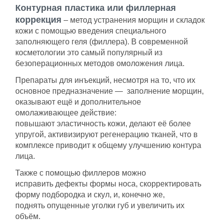
Контурная пластика или филлерная
картой.
коррекция
– метод устранения морщин и складок
Срок действия сертификата – 1 год с
кожи с помощью введения специального
момента покупки.
заполняющего геля (филлера). В современной
Номинал сертификата
косметологии это самый популярный из
расходуется единовременно.
безоперационных методов омоложения лица.
Подробную информацию о покупке и
Препараты для инъекций, несмотря на то, что их
использовании сертификата можно узнать у
основное предназначение — заполнение морщин,
администратора или по телефону
+7 (923)
оказывают ещё и дополнительное
495-10-10
.
омолаживающее действие:
повышают эластичность кожи, делают её более
упругой, активизируют регенерацию тканей, что в
комплексе приводит к общему улучшению контура
лица.
Также с помощью филлеров можно
исправить дефекты формы носа, скорректировать
форму подбородка и скул, и, конечно же,
поднять опущенные уголки губ и увеличить их
объём.