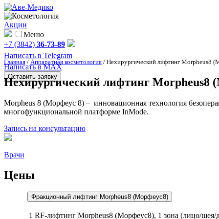
Акции
Меню
+7 (3842)
36-73-89
Написать в Telegram
Главная
/
Аппаратная косметология
/
Нехирургический лифтинг Morpheus8 (
Написать в MAX
Оставить заявку
Нехирургический лифтинг Morpheus8 (
Morpheus 8 (Морфеус 8) – инновационная технология безопер
многофункциональной платформе InMode.
Запись на консультацию
Врачи
Цены
Фракционный лифтинг Morpheus8 (Морфеус8)
1
RF-лифтинг Morpheus8 (Морфеус8), 1 зона (лицо/шея/д