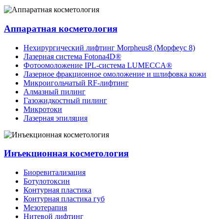
Аппаратная косметология
Нехирургический лифтинг Morpheus8 (Морфеус 8)
Лазерная система Fotona4D®
Фотоомоложение IPL-система LUMECCA®
Лазерное фракционное омоложение и шлифовка кожи
Микроигольчатый RF-лифтинг
Алмазный пилинг
Газожидкостный пилинг
Микротоки
Лазерная эпиляция
Инъекционная косметология
Биоревитализация
Ботулотоксин
Контурная пластика
Контурная пластика губ
Мезотерапия
Нитевой лифтинг