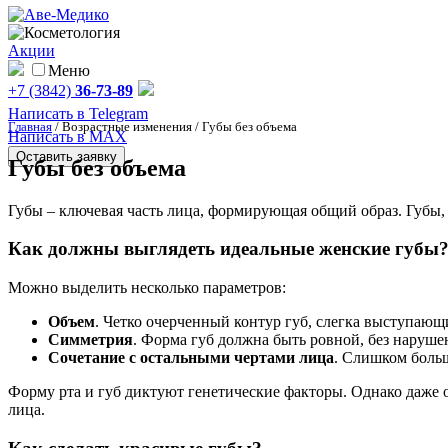
Акции
Меню
+7 (3842)
36-73-89
Написать в Telegram
Главная
/
Возрастные изменения
/
Губы без объема
Написать в MAX
Оставить заявку
Губы без объема
Губы – ключевая часть лица, формирующая общий образ. Губы,
Как должны выглядеть идеальные женские губы
Можно выделить несколько параметров:
Объем
. Четко очерченный контур губ, слегка выступающ
Симметрия
. Форма губ должна быть ровной, без наруше
Сочетание с остальными чертами лица
. Слишком больш
Форму рта и губ диктуют генетические факторы. Однако даже 
лица.