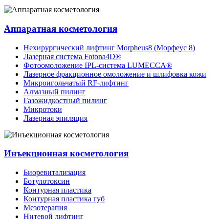
Аппаратная косметология
Нехирургический лифтинг Morpheus8 (Морфеус 8)
Лазерная система Fotona4D®
Фотоомоложение IPL-система LUMECCA®
Лазерное фракционное омоложение и шлифовка кожи
Микроигольчатый RF-лифтинг
Алмазный пилинг
Газожидкостный пилинг
Микротоки
Лазерная эпиляция
Инъекционная косметология
Биоревитализация
Ботулотоксин
Контурная пластика
Контурная пластика губ
Мезотерапия
Нитевой лифтинг