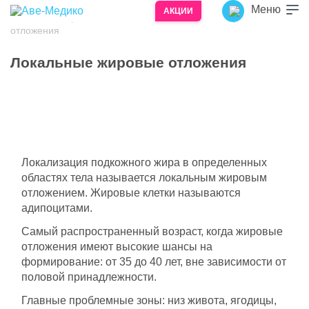
Меню
АКЦИИ
Главная
Возрастные изменения
Локальные жировые
/
/
отложения
Локальные жировые отложения
Здоровье – лучший подарок!
Здоровье – то, что мы желаем своим родным
и близким на праздники, памятные даты и
просто при встрече.
Подарочный сертификат врачебной
Локализация подкожного жира в определенных
косметологии «Аве-Медико» станет для них
областях тела называется локальным жировым
приятным и полезным подарком.
отложением. Жировые клетки называются
адипоцитами.
Обладатель сертификата может получить
любую услугу, предоставляемую
Самый распространенный возраст, когда жировые
косметологией «Аве-Медико», в полном
отложения имеют высокие шансы на
объеме номинала сертификата.
формирование: от 35 до 40 лет, вне зависимости от
Если сумма оплачиваемых услуг превысит
половой принадлежности.
номинал сертификата, разницу можно
Главные проблемные зоны: низ живота, ягодицы,
доплатить наличными или банковской